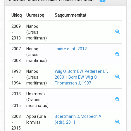
Ukioq
Uumasoq
Saqqummersitat
2009
Nanoq
-
(Ursus
2013
maritimus)
2007
Nanoq
Laidre et al., 2012
-
(Ursus
2008
maritimus)
1993
Nanoq
Wiig O, Born EW, Pedersen LT,
-
(Ursus
2003
|
Born EW, Wiig O,
1994
maritimus)
Thomassen J, 1997
2013
Umimmak
-
(Ovibos
2015
moschatus)
2008
Appa (Uria
Boertmann D, Mosbech A
-
lomvia)
(eds), 2011
2015