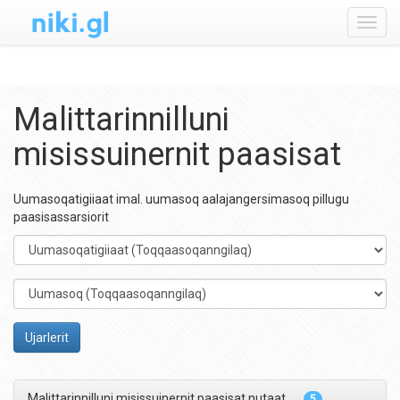
Toggl
navig
Malittarinnilluni
misissuinernit paasisat
Uumasoqatigiiaat imal. uumasoq aalajangersimasoq pillugu
paasisassarsiorit
Dyregruppe
Art
Ujarlerit
Malittarinnilluni misissuinernit paasisat nutaat
5