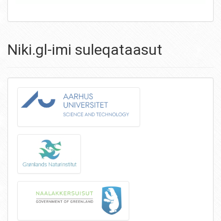
Niki.gl-imi suleqataasut